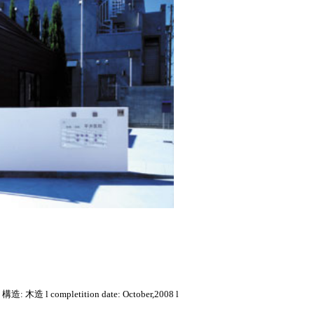
: 木造 l completition date: October,2008 l