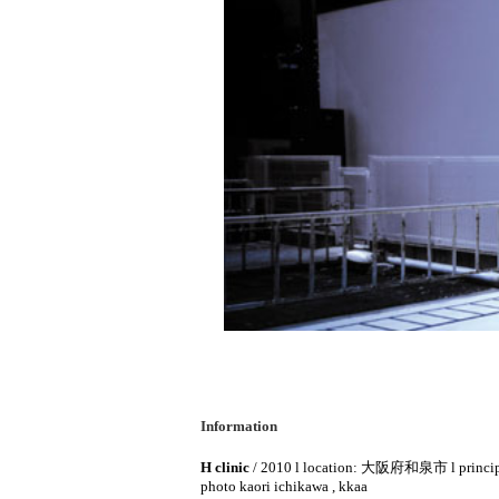
Information
H clinic
/ 2010 l location: 大阪府和泉市 l princi
photo kaori ichikawa , kkaa