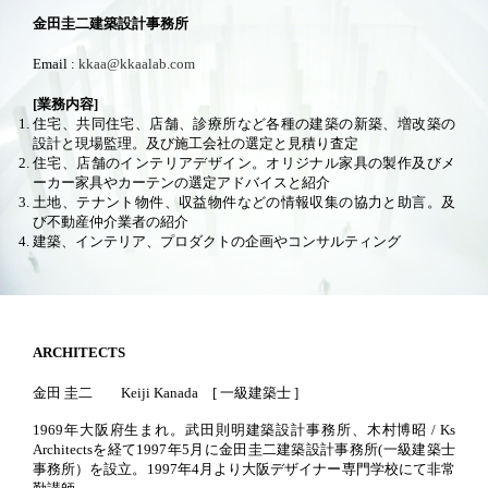
金田圭二建築設計事務所
Email :
kkaa@kkaalab.com
[業務内容]
住宅、共同住宅、店舗、診療所など各種の建築の新築、増改築の
設計と現場監理。及び施工会社の選定と見積り査定
住宅、店舗のインテリアデザイン。オリジナル家具の製作及びメ
ーカー家具やカーテンの選定アドバイスと紹介
土地、テナント物件、収益物件などの情報収集の協力と助言。及
び不動産仲介業者の紹介
建築、インテリア、プロダクトの企画やコンサルティング
ARCHITECTS
金田 圭二 Keiji Kanada [ 一級建築士 ]
1969年大阪府生まれ。武田則明建築設計事務所、木村博昭 / Ks
Architectsを経て1997年5月に金田圭二建築設計事務所(一級建築士
事務所）を設立。1997年4月より大阪デザイナー専門学校にて非常